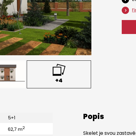
F
+4
Popis
5+1
2
62,7 m
Skelet je svou zastav