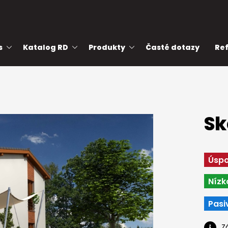
s
Katalog RD
Produkty
Časté dotazy
Re
Sk
Úspo
Nízk
Pasi
Z