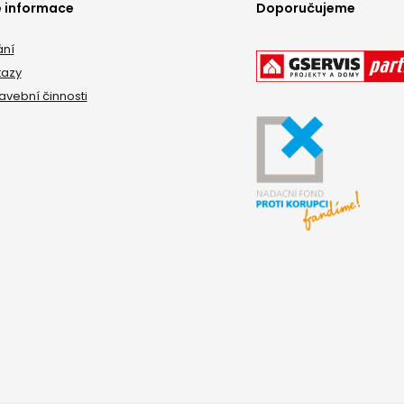
é informace
Doporučujeme
ání
tazy
tavební činnosti