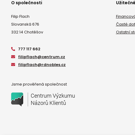
O společnosti
Užitečn
Filip Flach
Financov
Slovanská 676
Časté do
332 14 Chotěšov
Ostatní s
777 117 662
filipflach@centrum.cz
filipflach@rdnobles.cz
Jsme prověřená společnost