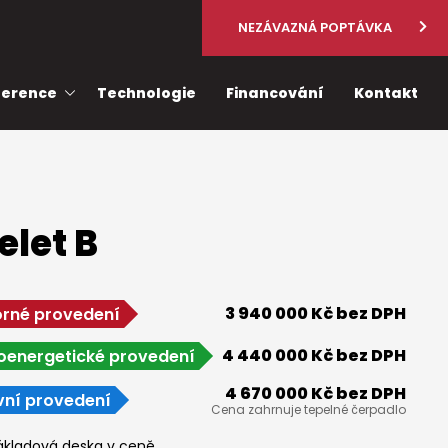
NEZÁVAZNÁ POPTÁVKA
ference
Technologie
Financování
Kontakt
elet B
3 940 000 Kč bez DPH
rné provedení
4 440 000 Kč bez DPH
oenergetické provedení
4 670 000 Kč bez DPH
vní provedení
Cena zahrnuje tepelné čerpadlo
ákladová deska v ceně