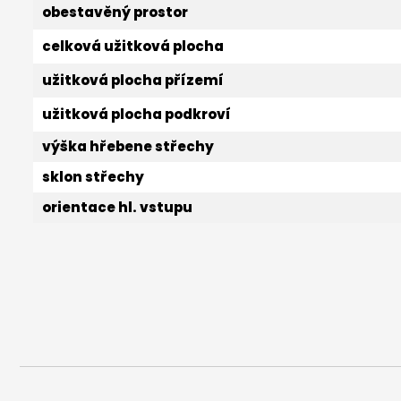
obestavěný prostor
celková užitková plocha
užitková plocha přízemí
užitková plocha podkroví
výška hřebene střechy
sklon střechy
orientace hl. vstupu