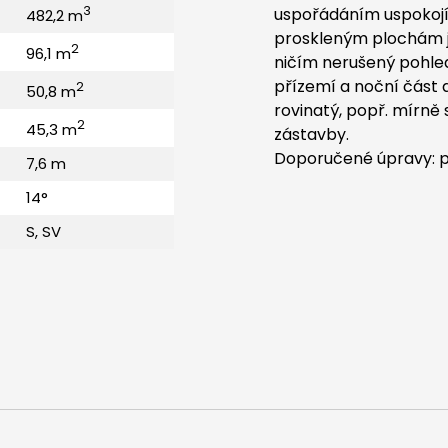
3
uspořádáním uspokojí 
482,2 m
proskleným plochám j
2
96,1 m
ničím nerušený pohle
přízemí a noční část
2
50,8 m
rovinatý, popř. mírně
2
45,3 m
zástavby.
Doporučené úpravy: p
7,6 m
14°
S, SV