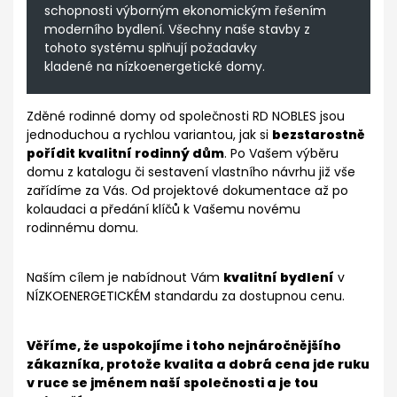
schopnosti výborným ekonomickým řešením
moderního bydlení. Všechny naše stavby z
tohoto systému splňují požadavky
kladené na nízkoenergetické domy.
Zděné rodinné domy od společnosti RD NOBLES jsou
jednoduchou a rychlou variantou, jak si
bezstarostně
pořídit kvalitní rodinný dům
. Po Vašem výběru
domu z katalogu či sestavení vlastního návrhu již vše
zařídíme za Vás. Od projektové dokumentace až po
kolaudaci a předání klíčů k Vašemu novému
rodinnému domu.
Naším cílem je nabídnout Vám
kvalitní bydlení
v
NÍZKOENERGETICKÉM standardu za dostupnou cenu.
Věříme, že uspokojíme i toho nejnáročnějšího
zákazníka, protože kvalita a dobrá cena jde ruku
v ruce se jménem naší společnosti a je tou