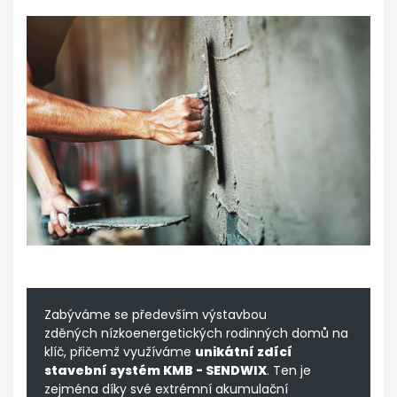
Zabýváme se především výstavbou
zděných nízkoenergetických rodinných domů na
klíč, přičemž využíváme
unikátní zdící
stavební systém KMB - SENDWIX
. Ten je
zejména díky své extrémní akumulační