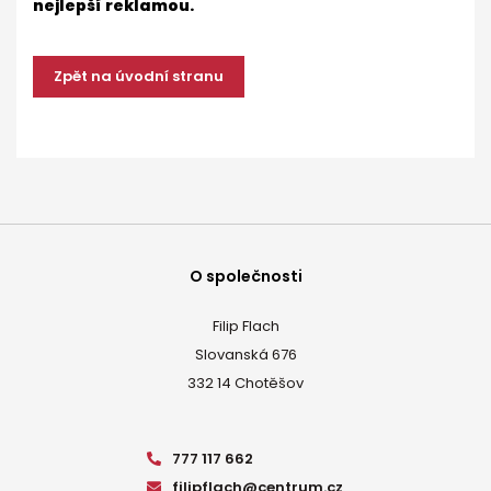
nejlepší reklamou.
Zpět na úvodní stranu
O společnosti
Filip Flach
Slovanská 676
332 14 Chotěšov
777 117 662
filipflach@centrum.cz