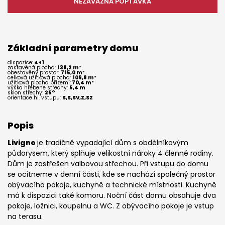
NEZÁVAZNÁ POPTÁVKA
Základní parametry domu
dispozice:
4+1
zastavěná plocha:
138,2 m²
obestavěný prostor:
715,0 m³
celková užitková plocha:
109,8 m²
užitková plocha přízemí:
70,4 m²
výška hřebene střechy:
5,4 m
sklon střechy:
25°
orientace hl. vstupu:
S,S,SV,Z,SZ
Popis
Livigno
je tradičně vypadající dům s obdélníkovým
půdorysem, který splňuje velikostní nároky 4 členné rodiny.
Dům je zastřešen valbovou střechou. Při vstupu do domu
se ocitneme v denní části, kde se nachází společný prostor
obývacího pokoje, kuchyně a technické místnosti. Kuchyně
má k dispozici také komoru. Noční část domu obsahuje dva
pokoje, ložnici, koupelnu a WC. Z obývacího pokoje je vstup
na terasu.