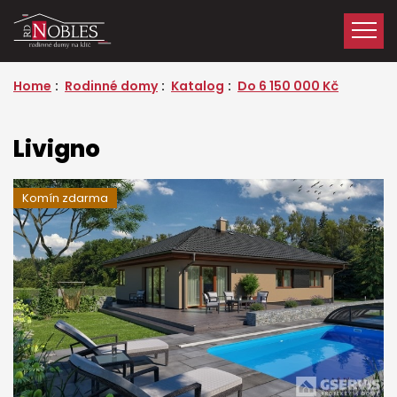
Home
Rodinné domy
Katalog
Do 6 150 000 Kč
Livigno
Komín zdarma