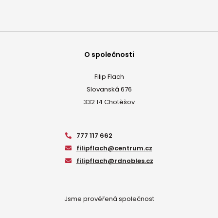
O společnosti
Filip Flach
Slovanská 676
332 14 Chotěšov
777 117 662
filipflach@centrum.cz
filipflach@rdnobles.cz
Jsme prověřená společnost