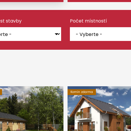
st stavby
Počet místností
Komín zdarma