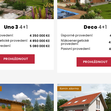
Uno 3
4+1
Deco
4+1
ovedení:
Úsporné provedení:
4 350 000 Kč
etické provedení:
Nízkoenergetické
4 850 000 Kč
4
provedení:
vedení:
5 080 000 Kč
Pasivní provedení:
4
PROHLÉDNOUT
PROHLÉDNOUT
Komín zdarma