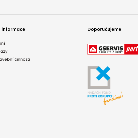
é informace
Doporučujeme
ání
tazy
tavební činnosti