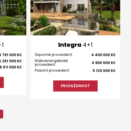
1
Integra
4+1
Úsporné provedení:
4 781 000 Kč
4 400 000 Kč
Nízkoenergetické
5 281 000 Kč
4 900 000 Kč
provedení:
5 511 000 Kč
Pasivní provedení:
5 130 000 Kč
PROHLÉDNOUT