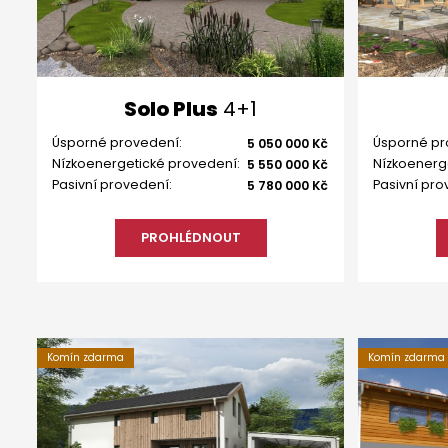
Solo Plus
4+1
Úsporné provedení:
Úsporné pr
5 050 000 Kč
Nízkoenergetické provedení:
Nízkoenerg
5 550 000 Kč
Pasivní provedení:
Pasivní pro
5 780 000 Kč
PROHLÉDNOUT
Komín zdarma
Komín zdarma