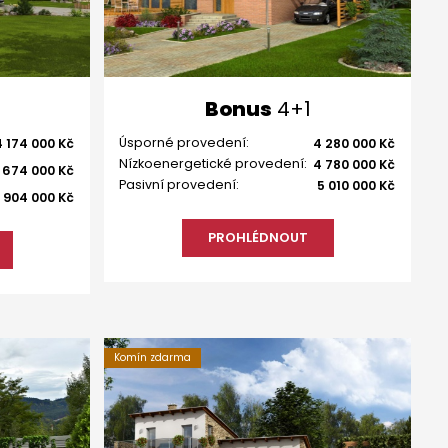
Bonus
4+1
Úsporné provedení:
4 174 000 Kč
4 280 000 Kč
Nízkoenergetické provedení:
4 780 000 Kč
 674 000 Kč
Pasivní provedení:
5 010 000 Kč
 904 000 Kč
PROHLÉDNOUT
Komín zdarma