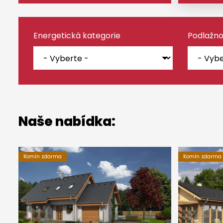
Energetická kategorie
Podlažno
Naše nabídka:
Komín zdarma
Komín zdarma