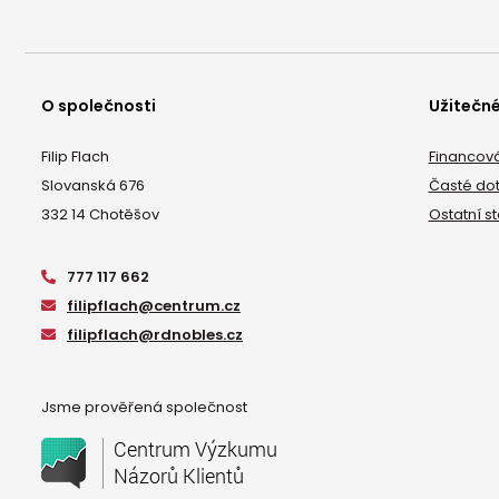
O společnosti
Užitečn
Filip Flach
Financov
Slovanská 676
Časté do
332 14 Chotěšov
Ostatní s
777 117 662
filipflach@centrum.cz
filipflach@rdnobles.cz
Jsme prověřená společnost