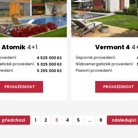
Atomik
4+1
Vermont 4
4+
ovedení:
Úsporné provedení:
4 525 000 Kč
etické provedení:
Nízkoenergetické provedení:
5 025 000 Kč
vedení:
Pasivní provedení:
5 255 000 Kč
PROHLÉDNOUT
PROHLÉDNOUT
předchozí
1
2
3
4
5
...
8
následující