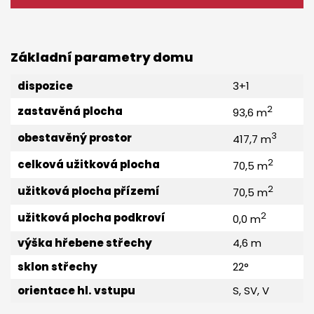
Základní parametry domu
dispozice
3+1
2
zastavěná plocha
93,6 m
3
obestavěný prostor
417,7 m
2
celková užitková plocha
70,5 m
2
užitková plocha přízemí
70,5 m
2
užitková plocha podkroví
0,0 m
výška hřebene střechy
4,6 m
sklon střechy
22°
orientace hl. vstupu
S, SV, V