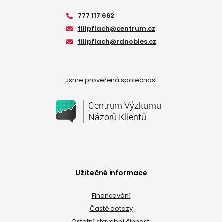
777 117 662
filipflach@centrum.cz
filipflach@rdnobles.cz
Jsme prověřená společnost
Užitečné informace
Financování
Časté dotazy
Ostatní stavební činnosti